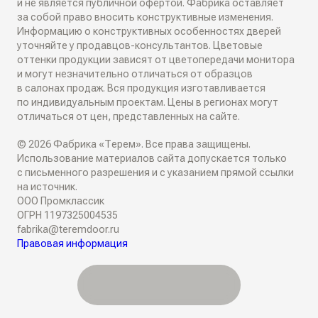
и не является публичной офертой. Фабрика оставляет
за собой право вносить конструктивные изменения.
Классические перегородки
Информацию о конструктивных особенностях дверей
СИСТЕМЫ ОТКРЫВАНИЯ
Блог
уточняйте у продавцов-консультантов. Цветовые
Современные перегородки
оттенки продукции зависят от цветопередачи монитора
Распашные двери
и могут незначительно отличаться от образцов
ИНТЕРЬЕРНЫЕ РЕШЕНИЯ
в салонах продаж. Вся продукция изготавливается
Алюминиевые перегородки
по индивидуальным проектам. Цены в регионах могут
Складные двери
отличаться от цен, представленных на сайте.
Плинтусы
ТО, ЧТО ВЫ ИЩЕТЕ
© 2026 Фабрика «Терем». Все права защищены.
Поворотные двери
Накладки на входные двери
Использование материалов сайта допускается только
Скрытые двери
с письменного разрешения и с указанием прямой ссылки
О КОМПАНИИ
Двери-купе
на источник.
Стеновые панели
ООО Промклассик
Белые двери
ОГРН 1197325004535
Семейное дело
Откатные двери
fabrika@teremdoor.ru
СОТРУДНИЧЕСТВО
Декоративные рейки
Правовая информация
Алюминиевые двери
Двери для жизни
Дизайнерам
Обрамление проемов
Двери со стеклом
Личная гарантия
Дилерам
Фрамуги