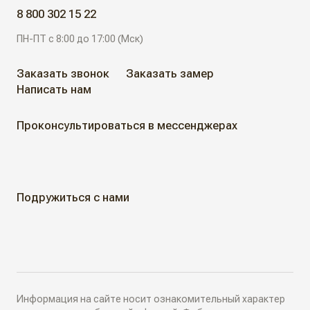
ДВЕРИ ДЛЯ ОБЪЕКТОВ
8 800 302 15 22
Современные двери
ПН-ПТ с 8:00 до 17:00 (Мск)
АЛЮМИНИЕВЫЕ РЕШЕНИЯ
Дизайнерские двери
Заказать звонок
Заказать замер
Написать нам
АКЦИИ
Неоклассические двери
Проконсультироваться в мессенджерах
Классические двери
ГДЕ КУПИТЬ
Жалюзийные двери
КАК КУПИТЬ
Подружиться с нами
Алюминиевые двери
Как выбрать
ДИЗАЙН-ПРОЕКТЫ
Двери в наличии
Как замерить
РАЗДВИЖНЫЕ ПЕРЕГОРОДКИ
Информация на сайте носит ознакомительный характер
Дизайнеры в вашем городе