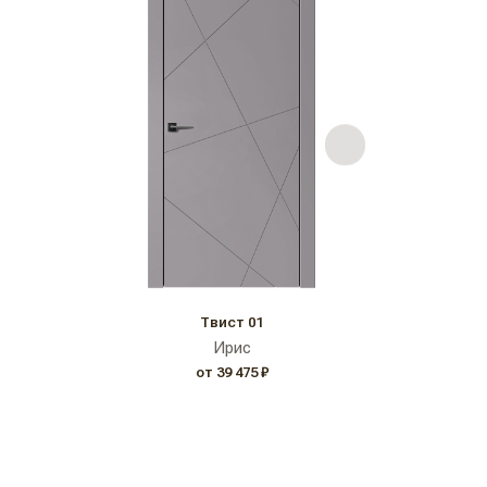
Твист 01
Ирис
от 39 475 ₽