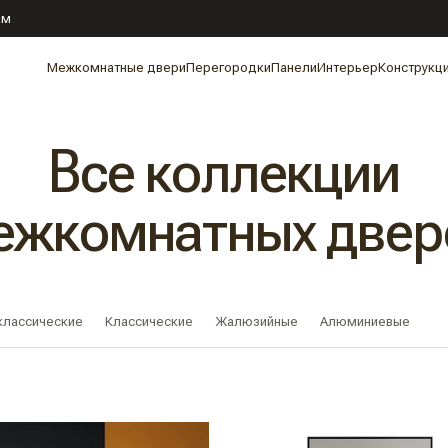
ам
Межкомнатные двери
Перегородки
Панели
Интерьер
Конструкц
Все коллекции
ежкомнатных двер
классические
Классические
Жалюзийные
Алюминиевые