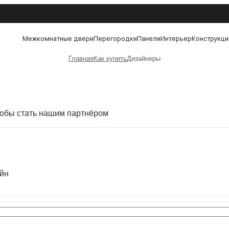
Межкомнатные двери
Перегородки
Панели
Интерьер
Конструкци
Главная
Как купить
Дизайнеры
чтобы стать нашим партнёром
йн