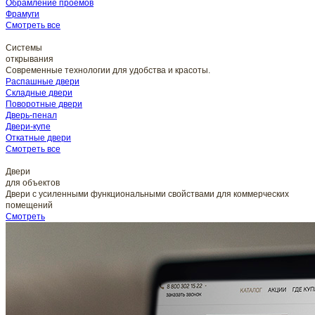
Обрамление проемов
Фрамуги
Смотреть все
Системы
открывания
Современные технологии для удобства и красоты.
Распашные двери
Складные двери
Поворотные двери
Дверь-пенал
Двери-купе
Откатные двери
Смотреть все
Двери
для объектов
Двери с усиленными функциональными свойствами для коммерческих
помещений
Смотреть