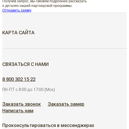
Получив запрос, мы сможем подробнее рассказать
о деталях нашей партнерской программы.
Отправить заявку
КАРТА САЙТА
МЕЖКОМНАТНЫЕ ДВЕРИ
СВЯЗАТЬСЯ С НАМИ
Скрытые двери
ДВЕРИ ДЛЯ ОБЪЕКТОВ
8 800 302 15 22
Современные двери
ПН-ПТ с 8:00 до 17:00 (Мск)
АЛЮМИНИЕВЫЕ РЕШЕНИЯ
Дизайнерские двери
Заказать звонок
Заказать замер
Написать нам
АКЦИИ
Неоклассические двери
Проконсультироваться в мессенджерах