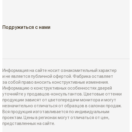
Классические двери
ГДЕ КУПИТЬ
Жалюзийные двери
КАК КУПИТЬ
Подружиться с нами
Алюминиевые двери
Как выбрать
ДИЗАЙН-ПРОЕКТЫ
Двери в наличии
Как замерить
РАЗДВИЖНЫЕ ПЕРЕГОРОДКИ
Информация на сайте носит ознакомительный характер
Дизайнеры в вашем городе
и не является публичной офертой. Фабрика оставляет
за собой право вносить конструктивные изменения.
Классические перегородки
Информацию о конструктивных особенностях дверей
СИСТЕМЫ ОТКРЫВАНИЯ
Блог
уточняйте у продавцов-консультантов. Цветовые оттенки
Современные перегородки
продукции зависят от цветопередачи монитора и могут
Распашные двери
незначительно отличаться от образцов в салонах продаж.
ИНТЕРЬЕРНЫЕ РЕШЕНИЯ
Вся продукция изготавливается по индивидуальным
Алюминиевые перегородки
проектам. Цены в регионах могут отличаться от цен,
Складные двери
представленных на сайте.
Плинтусы
ТО, ЧТО ВЫ ИЩЕТЕ