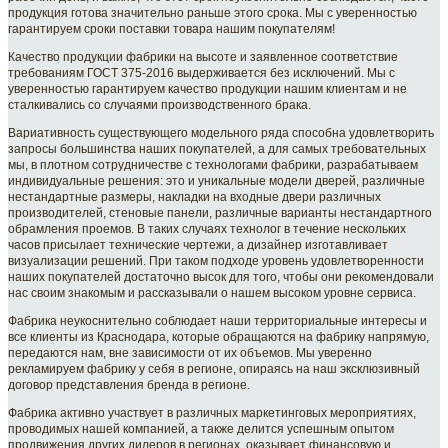
продукция готова значительно раньше этого срока. Мы с уверенностью
гарантируем сроки поставки товара нашим покупателям!
Качество продукции фабрики на высоте и заявленное соответствие
требованиям ГОСТ 375-2016 выдерживается без исключений. Мы с
уверенностью гарантируем качество продукции нашим клиентам и не
сталкивались со случаями производственного брака.
Вариативность существующего модельного ряда способна удовлетворить
запросы большинства наших покупателей, а для самых требовательных
мы, в плотном сотрудничестве с технологами фабрики, разрабатываем
индивидуальные решения: это и уникальные модели дверей, различные
нестандартные размеры, накладки на входные двери различных
производителей, стеновые панели, различные варианты нестандартного
обрамления проемов. В таких случаях технолог в течение нескольких
часов присылает технические чертежи, а дизайнер изготавливает
визуализации решений. При таком подходе уровень удовлетворенности
наших покупателей достаточно высок для того, чтобы они рекомендовали
нас своим знакомым и рассказывали о нашем высоком уровне сервиса.
Фабрика неукоснительно соблюдает наши территориальные интересы и
все клиенты из Краснодара, которые обращаются на фабрику напрямую,
передаются нам, вне зависимости от их объемов. Мы уверенно
рекламируем фабрику у себя в регионе, опираясь на наш эксклюзивный
договор представления бренда в регионе.
Фабрика активно участвует в различных маркетинговых мероприятиях,
проводимых нашей компанией, а также делится успешным опытом
продвижения других дилеров в регионах, оказывает финансовую и