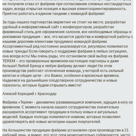
не получили отказ от фабрики при согласовании сложных нестандартных
задач, всегда открытая позиция и высокая клиентоориентированность.
Приятно работать в едином тандеме с командой фабрики!
За годы нашего партнерства маркетинг не стоит на месте, разработан
удобный и информативный сайт с конфигуратором, разработан
фирменный стиль для оформления салонов, все необходимые образцы и
рекламная продукция – все, что касается удобства и комфортной работы с
нашими дорогими клиентами продумано командой фабрики.
Ассортиментный ряд постоянно анализируется, регулярно появляются
новые тренды! Если говорить о поддержке фабрики в любых ситуациях,
она всегда есть! Мы очень рады, что остановили свой выбор на фабрике
TEREM – это проверенные временем настоящие партнеры и даже
больше! Любой Бренд и любую фабрику делают люди! На этом
производстве работает сплоченная команда, у которой есть сильный
капитан и общие цели - это Важно, особенно в кризисные времена.
Надеемся на дальнейшее плодотворное сотрудничество и новые
горизонты, которые будем открывать вместе!
Алексей Корецкий г. Краснодар
Фабрика «Терем» - динамично развивающаяся компания, идущая в ногу со
временем. С момента начала нашего сотрудничества значительно
расширился ассортимент продукции в пользу новых и актуальных
моделей. Каждые полгода появляются новинки, которые позволяют
удовлетворять всё новые категории наших покупателей.
На большинство продукции фабрики установлен срок производства в 21
рабочий день, и важно, что этот срок неукоснительно соблюдается, часто