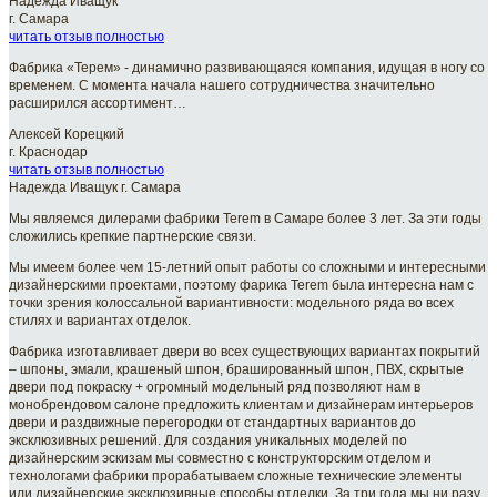
Надежда Иващук
г. Самара
читать отзыв полностью
Фабрика «Терем» - динамично развивающаяся компания, идущая в ногу со
временем. С момента начала нашего сотрудничества значительно
расширился ассортимент…
Алексей Корецкий
г. Краснодар
читать отзыв полностью
Надежда Иващук г. Самара
Мы являемся дилерами фабрики Terem в Самаре более 3 лет. За эти годы
сложились крепкие партнерские связи.
Мы имеем более чем 15-летний опыт работы со сложными и интересными
дизайнерскими проектами, поэтому фарика Terem была интересна нам с
точки зрения колоссальной вариантивности: модельного ряда во всех
стилях и вариантах отделок.
Фабрика изготавливает двери во всех существующих вариантах покрытий
– шпоны, эмали, крашеный шпон, брашированный шпон, ПВХ, скрытые
двери под покраску + огромный модельный ряд позволяют нам в
монобрендовом салоне предложить клиентам и дизайнерам интерьеров
двери и раздвижные перегородки от стандартных вариантов до
эксклюзивных решений. Для создания уникальных моделей по
дизайнерским эскизам мы совместно с конструкторским отделом и
технологами фабрики прорабатываем сложные технические элементы
или дизайнерские эксклюзивные способы отделки. За три года мы ни разу